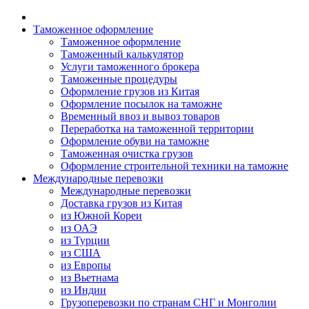
Таможенное оформление
Таможенное оформление
Таможенный калькулятор
Услуги таможенного брокера
Таможенные процедуры
Оформление грузов из Китая
Оформление посылок на таможне
Временный ввоз и вывоз товаров
Переработка на таможенной территории
Оформление обуви на таможне
Таможенная очистка грузов
Оформление строительной техники на таможне
Международные перевозки
Международные перевозки
Доставка грузов из Китая
из Южной Кореи
из ОАЭ
из Турции
из США
из Европы
из Вьетнама
из Индии
Грузоперевозки по странам СНГ и Монголии