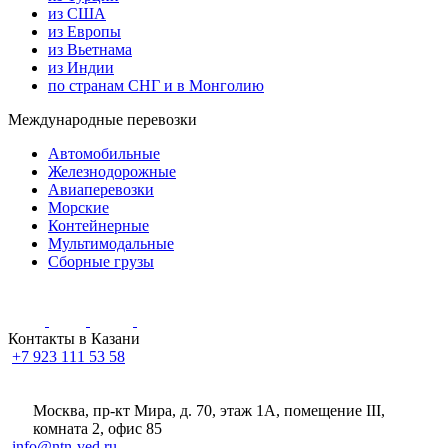
из США
из Европы
из Вьетнама
из Индии
по странам СНГ и в Монголию
Международные перевозки
Автомобильные
Железнодорожные
Авиаперевозки
Морские
Контейнерные
Мультимодальные
Сборные грузы
Контакты в Казани
+7 923 111 53 58
Москва, пр-кт Мира, д. 70, этаж 1А
, помещение III,
комната 2, офис 85
info@ntn-ved.ru