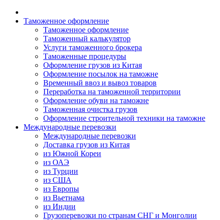
Таможенное оформление
Таможенное оформление
Таможенный калькулятор
Услуги таможенного брокера
Таможенные процедуры
Оформление грузов из Китая
Оформление посылок на таможне
Временный ввоз и вывоз товаров
Переработка на таможенной территории
Оформление обуви на таможне
Таможенная очистка грузов
Оформление строительной техники на таможне
Международные перевозки
Международные перевозки
Доставка грузов из Китая
из Южной Кореи
из ОАЭ
из Турции
из США
из Европы
из Вьетнама
из Индии
Грузоперевозки по странам СНГ и Монголии