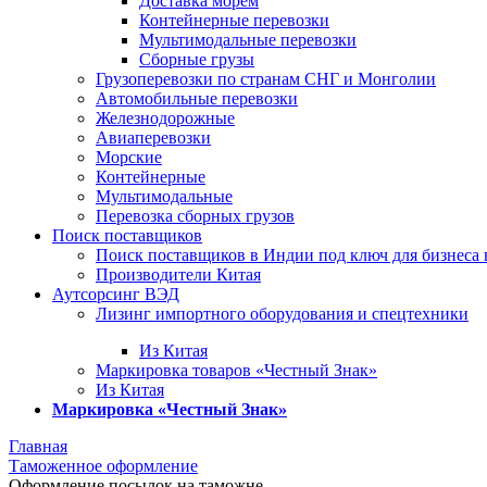
Доставка морем
Контейнерные перевозки
Мультимодальные перевозки
Сборные грузы
Грузоперевозки по странам СНГ и Монголии
Автомобильные перевозки
Железнодорожные
Авиаперевозки
Морские
Контейнерные
Мультимодальные
Перевозка сборных грузов
Поиск поставщиков
Поиск поставщиков в Индии под ключ для бизнеса 
Производители Китая
Аутсорсинг ВЭД
Лизинг импортного оборудования и спецтехники
Из Китая
Маркировка товаров «Честный Знак»
Из Китая
Маркировка «Честный Знак»
Главная
Таможенное оформление
Оформление посылок на таможне