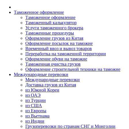
Таможенное оформление
Таможенное оформление
Таможенный калькулятор
Услуги таможенного брокера
Таможенные процедуры
Оформление грузов из Китая
Оформление посылок на таможне
Временный ввоз и вывоз товаров
Переработка на таможенной территории
Оформление обуви на таможне
Таможенная очистка грузов
Оформление строительной техники на таможне
Международные перевозки
Международные перевозки
Доставка грузов из Китая
из Южной Кореи
из ОАЭ
из Турции
из США
из Европы
из Вьетнама
из Индии
Грузоперевозки по странам СНГ и Монголии