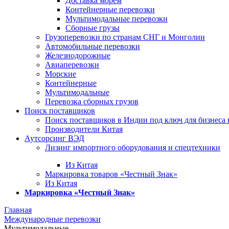
Доставка морем
Контейнерные перевозки
Мультимодальные перевозки
Сборные грузы
Грузоперевозки по странам СНГ и Монголии
Автомобильные перевозки
Железнодорожные
Авиаперевозки
Морские
Контейнерные
Мультимодальные
Перевозка сборных грузов
Поиск поставщиков
Поиск поставщиков в Индии под ключ для бизнеса 
Производители Китая
Аутсорсинг ВЭД
Лизинг импортного оборудования и спецтехники
Из Китая
Маркировка товаров «Честный Знак»
Из Китая
Маркировка «Честный Знак»
Главная
Международные перевозки
Мультимодальные