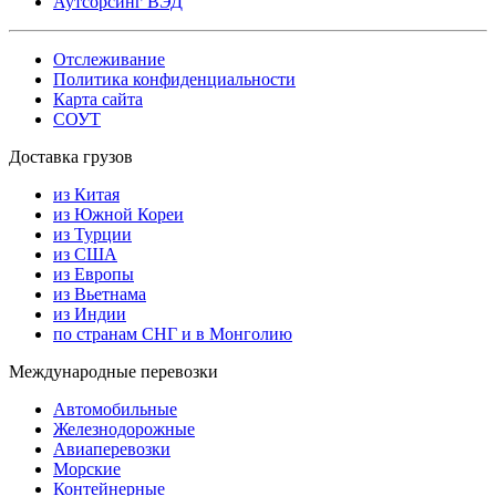
Аутсорсинг ВЭД
Отслеживание
Политика конфиденциальности
Карта сайта
СОУТ
Доставка грузов
из Китая
из Южной Кореи
из Турции
из США
из Европы
из Вьетнама
из Индии
по странам СНГ и в Монголию
Международные перевозки
Автомобильные
Железнодорожные
Авиаперевозки
Морские
Контейнерные