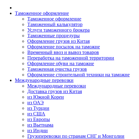
Таможенное оформление
Таможенное оформление
Таможенный калькулятор
Услуги таможенного брокера
Таможенные процедуры
Оформление грузов из Китая
Оформление посылок на таможне
Временный ввоз и вывоз товаров
Переработка на таможенной территории
Оформление обуви на таможне
Таможенная очистка грузов
Оформление строительной техники на таможне
Международные перевозки
Международные перевозки
Доставка грузов из Китая
из Южной Кореи
из ОАЭ
из Турции
из США
из Европы
из Вьетнама
из Индии
Грузоперевозки по странам СНГ и Монголии