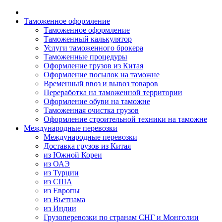
Таможенное оформление
Таможенное оформление
Таможенный калькулятор
Услуги таможенного брокера
Таможенные процедуры
Оформление грузов из Китая
Оформление посылок на таможне
Временный ввоз и вывоз товаров
Переработка на таможенной территории
Оформление обуви на таможне
Таможенная очистка грузов
Оформление строительной техники на таможне
Международные перевозки
Международные перевозки
Доставка грузов из Китая
из Южной Кореи
из ОАЭ
из Турции
из США
из Европы
из Вьетнама
из Индии
Грузоперевозки по странам СНГ и Монголии