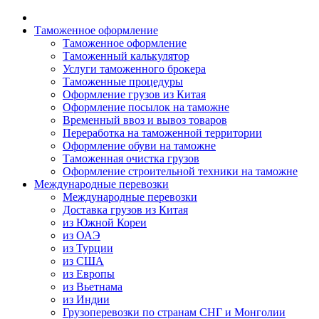
Таможенное оформление
Таможенное оформление
Таможенный калькулятор
Услуги таможенного брокера
Таможенные процедуры
Оформление грузов из Китая
Оформление посылок на таможне
Временный ввоз и вывоз товаров
Переработка на таможенной территории
Оформление обуви на таможне
Таможенная очистка грузов
Оформление строительной техники на таможне
Международные перевозки
Международные перевозки
Доставка грузов из Китая
из Южной Кореи
из ОАЭ
из Турции
из США
из Европы
из Вьетнама
из Индии
Грузоперевозки по странам СНГ и Монголии